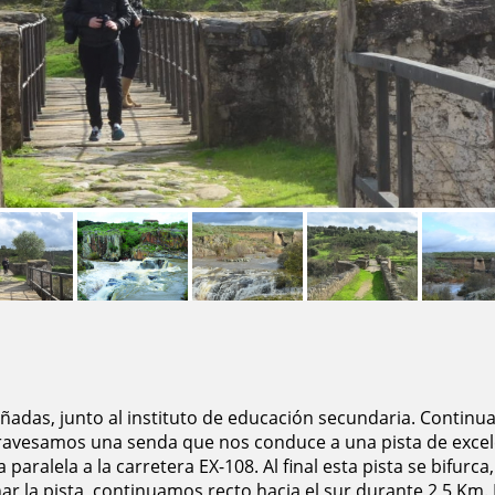
e Cañadas, junto al instituto de educación secundaria. Contin
 atravesamos una senda que nos conduce a una pista de excel
aralela a la carretera EX-108. Al final esta pista se bifurca
ar la pista, continuamos recto hacia el sur durante 2,5 Km.