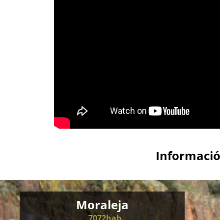
Informació
Moraleja
7072hab.